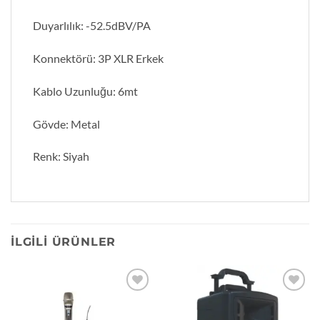
Duyarlılık: -52.5dBV/PA
Konnektörü: 3P XLR Erkek
Kablo Uzunluğu: 6mt
Gövde: Metal
Renk: Siyah
İLGILI ÜRÜNLER
Add to
Add to
wishlist
wishlist