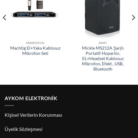
MIKROFON
AMFI
Machtig El+Yaka Kablosuz
Mickle MS212A Şarjlı
Mikrofon Seti
Portatif Hoparlör,
EL+Headset Kablosuz
Mikrofon, Efekt , USB,
Bluetooth
AYKOM ELEKTRONİK
Kişisel Verilerin Korunması
Üyelik Sözleşmesi