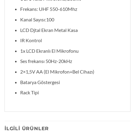
Frekans: UHF 550-610Mhz
Kanal Sayısı:100
LCD Djtal Ekran Metal Kasa
IR Kontrol
1x LCD Ekranlı El Mikrofonu
Ses frekansı 50Hz-20kHz
2×1,5V AA (El Mikrofon+Bel Cihazı)
Batarya Göstergesi
Rack Tipi
İLGILI ÜRÜNLER