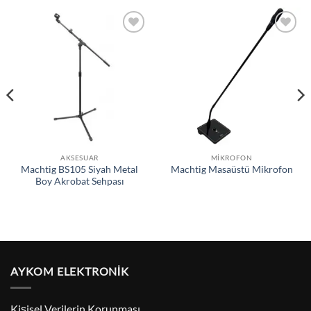
Add to
Add to
wishlist
wishlist
AKSESUAR
MIKROFON
Machtig BS105 Siyah Metal
Machtig Masaüstü Mikrofon
Boy Akrobat Sehpası
AYKOM ELEKTRONİK
Kişisel Verilerin Korunması