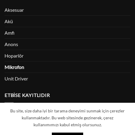
Aksesuar
Akü
Amfi
Anons
Hoparlör
Mikrofon
Unit Driver
ETBİSE KAYITLIDIR
Bu site, size daha iyi bir tarama deneyimi sunmak için çerezler
kullanmaktadır. Bu web sitesinde gezinerek, çerez
kullanımımızı kabul etmiş olursunuz.
Visa
MasterCard