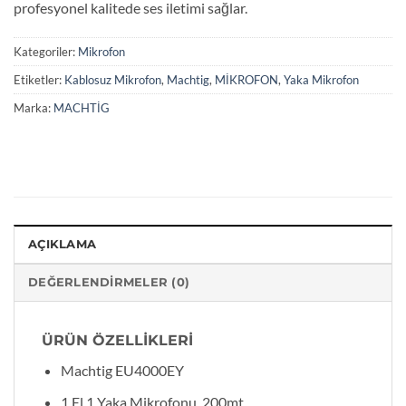
profesyonel kalitede ses iletimi sağlar.
Kategoriler:
Mikrofon
Etiketler:
Kablosuz Mikrofon
,
Machtig
,
MİKROFON
,
Yaka Mikrofon
Marka:
MACHTİG
AÇIKLAMA
DEĞERLENDIRMELER (0)
ÜRÜN ÖZELLİKLERİ
Machtig EU4000EY
1 El 1 Yaka Mikrofonu, 200mt