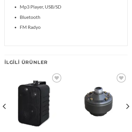
Mp3 Player, USB/SD
Bluetooth
FM Radyo
İLGILI ÜRÜNLER
Add to
Add to
wishlist
wishlist