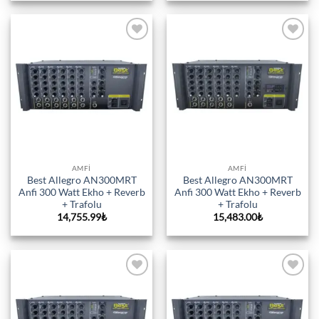
14,100.00₺.
Add to
Add to
wishlist
wishlist
AMFI
AMFI
Best Allegro AN300MRT
Best Allegro AN300MRT
Anfi 300 Watt Ekho + Reverb
Anfi 300 Watt Ekho + Reverb
+ Trafolu
+ Trafolu
14,755.99
₺
15,483.00
₺
Add to
Add to
wishlist
wishlist