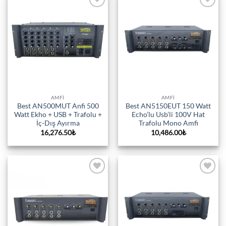
Add to
Add to
wishlist
wishlist
AMFI
AMFI
Best AN500MUT Anfi 500
Best AN5150EUT 150 Watt
Watt Ekho + USB + Trafolu +
Echo’lu Usb’li 100V Hat
İç-Dış Ayırma
Trafolu Mono Amfi
16,276.50
₺
10,486.00
₺
Add to
Add to
wishlist
wishlist