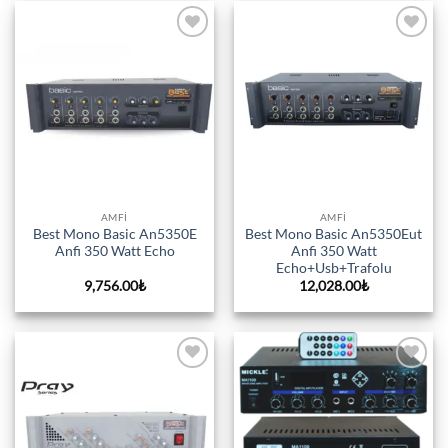
Add to
Add to
wishlist
wishlist
AMFI
AMFI
Best Mono Basic An5350E
Best Mono Basic An5350Eut
Anfi 350 Watt Echo
Anfi 350 Watt
Echo+Usb+Trafolu
9,756.00
₺
12,028.00
₺
Add to
Add to
wishlist
wishlist