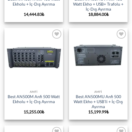
Ekholu + İç-Dış Ayırma
Watt Ekho + USB+ Trafolu +
İç-Dış Ayırma
14,444.83
₺
18,884.00
₺
Add to
Add to
wishlist
wishlist
AMFI
AMFI
Best AN500M Anfi 500 Watt
Best AN500MU Anfi 500
Ekholu + İç-Dış Ayırma
Watt Ekho + USB’li + İç-Dış
Ayırma
15,255.00
₺
15,199.99
₺