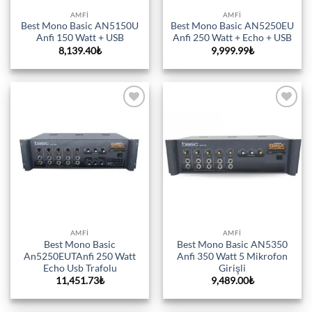
AMFI
AMFI
Best Mono Basic AN5150U
Best Mono Basic AN5250EU
Anfi 150 Watt + USB
Anfi 250 Watt + Echo + USB
8,139.40
₺
9,999.99
₺
Add to
Add to
wishlist
wishlist
AMFI
AMFI
Best Mono Basic
Best Mono Basic AN5350
An5250EUTAnfi 250 Watt
Anfi 350 Watt 5 Mikrofon
Echo Usb Trafolu
Girişli
11,451.73
₺
9,489.00
₺