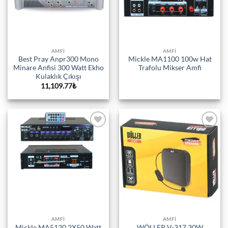
AMFI
AMFI
Best Pray Anpr300 Mono
Mickle MA1100 100w Hat
Minare Anfisi 300 Watt Ekho
Trafolu Mikser Amfi
Kulaklık Çıkışı
11,109.77
₺
Add to
Add to
wishlist
wishlist
AMFI
AMFI
Mickle MA5120 2X50 Watt
WÖLLER V-317 30W