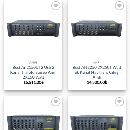
Add to
Add to
wishlist
wishlist
AMFI
AMFI
Best An2150UT2 Usb 2
Best AN2250 2X250T Watt
Kanal Trafolu Stereo Amfi
Tek Kanal Hat Trafo Çıkışlı
2X150 Watt
Amfi
16,511.00
₺
14,500.00
₺
Add to
Add to
wishlist
wishlist