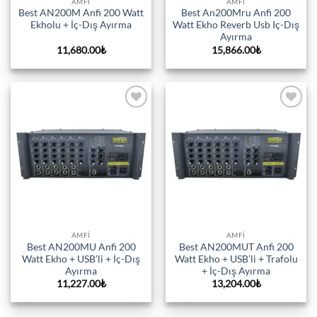
AMFI
AMFI
Best AN200M Anfi 200 Watt
Best An200Mru Anfi 200
Ekholu + İç-Dış Ayırma
Watt Ekho Reverb Usb Iç-Dış
Ayırma
11,680.00
₺
15,866.00
₺
Add to
Add to
wishlist
wishlist
AMFI
AMFI
Best AN200MU Anfi 200
Best AN200MUT Anfi 200
Watt Ekho + USB’li + İç-Dış
Watt Ekho + USB’li + Trafolu
Ayırma
+ İç-Dış Ayırma
11,227.00
₺
13,204.00
₺