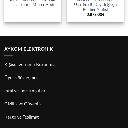
Hat Trafolu Mikser Amfi
Usb+Sd+Bt Kayıtlı Şarjlı
Rehber Amfisi
2,875.00
₺
AYKOM ELEKTRONİK
Kişisel Verilerin Korunması
Üyelik Sözleşmesi
İptal ve İade Koşulları
Gizlilik ve Güvenlik
Kargo ve Teslimat