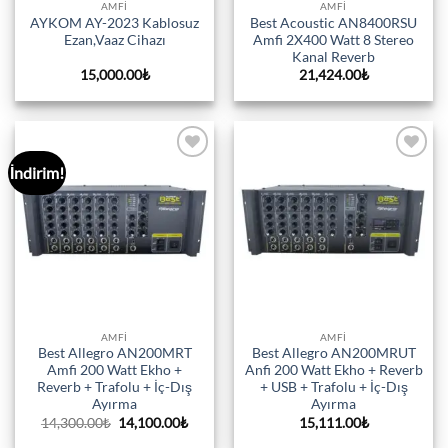
AMFI
AMFI
AYKOM AY-2023 Kablosuz
Best Acoustic AN8400RSU
Ezan,Vaaz Cihazı
Amfi 2X400 Watt 8 Stereo
Kanal Reverb
15,000.00
₺
21,424.00
₺
İndirim!
Add to
Add to
wishlist
wishlist
AMFI
AMFI
Best Allegro AN200MRT
Best Allegro AN200MRUT
Amfi 200 Watt Ekho +
Anfi 200 Watt Ekho + Reverb
Reverb + Trafolu + İç-Dış
+ USB + Trafolu + İç-Dış
Ayırma
Ayırma
Orijinal
Şu
14,300.00
₺
14,100.00
₺
15,111.00
₺
fiyat:
andaki
14,300.00₺.
fiyat: