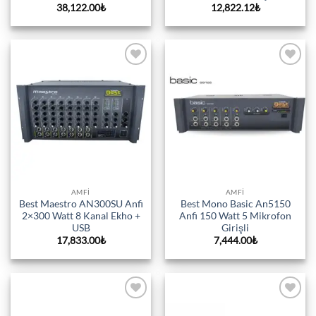
38,122.00
₺
12,822.12
₺
Add to
Add to
wishlist
wishlist
AMFI
AMFI
Best Maestro AN300SU Anfi
Best Mono Basic An5150
2×300 Watt 8 Kanal Ekho +
Anfi 150 Watt 5 Mikrofon
USB
Girişli
17,833.00
₺
7,444.00
₺
Add to
Add to