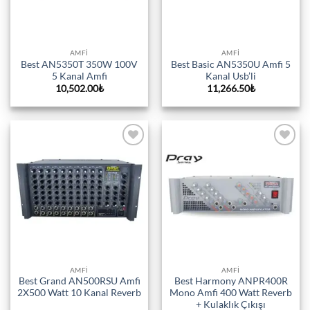
AMFI
AMFI
Best AN5350T 350W 100V
Best Basic AN5350U Amfi 5
5 Kanal Amfi
Kanal Usb’li
10,502.00
₺
11,266.50
₺
Add to
Add to
wishlist
wishlist
AMFI
AMFI
Best Grand AN500RSU Amfi
Best Harmony ANPR400R
2X500 Watt 10 Kanal Reverb
Mono Amfi 400 Watt Reverb
+ Kulaklık Çıkışı