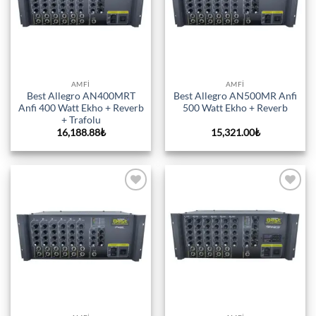
AMFI
AMFI
Best Allegro AN400MRT
Best Allegro AN500MR Anfi
Anfi 400 Watt Ekho + Reverb
500 Watt Ekho + Reverb
+ Trafolu
16,188.88
₺
15,321.00
₺
Add to
Add to
wishlist
wishlist