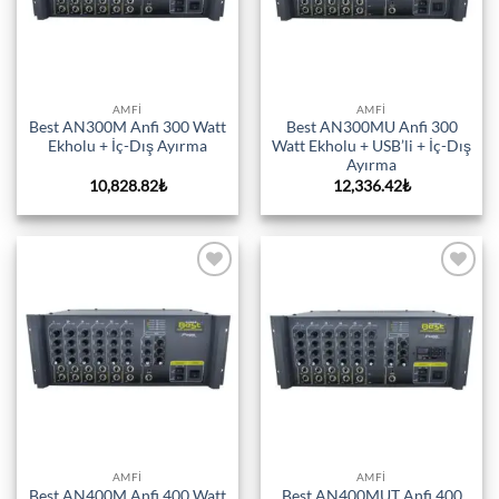
AMFI
AMFI
Best AN300M Anfi 300 Watt
Best AN300MU Anfi 300
Ekholu + İç-Dış Ayırma
Watt Ekholu + USB’li + İç-Dış
Ayırma
10,828.82
₺
12,336.42
₺
Add to
Add to
wishlist
wishlist
AMFI
AMFI
Best AN400M Anfi 400 Watt
Best AN400MUT Anfi 400