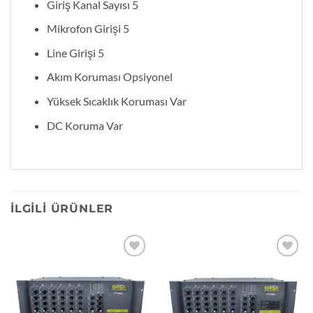
Giriş Kanal Sayısı 5
Mikrofon Girişi 5
Line Girişi 5
Akım Koruması Opsiyonel
Yüksek Sıcaklık Koruması Var
DC Koruma Var
İLGILI ÜRÜNLER
Add to
Add to
wishlist
wishlist