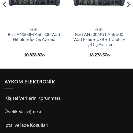
AMFI
AMFI
Best AN300M Anfi 300 Watt
Best AN500MUT Anfi 500
Ekholu + İç-Dış Ayırma
Watt Ekho + USB + Trafolu +
İç-Dış Ayırma
10,828.82
₺
16,276.50
₺
AYKOM ELEKTRONİK
Kişisel Verilerin Korunması
Üyelik Sözleşmesi
İptal ve İade Koşulları