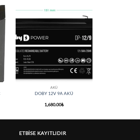
 to
Add to
list
wishlist
+
AKÜ
k
DOBY 12V 9A AKÜ
1,680.00
₺
ETBİSE KAYITLIDIR