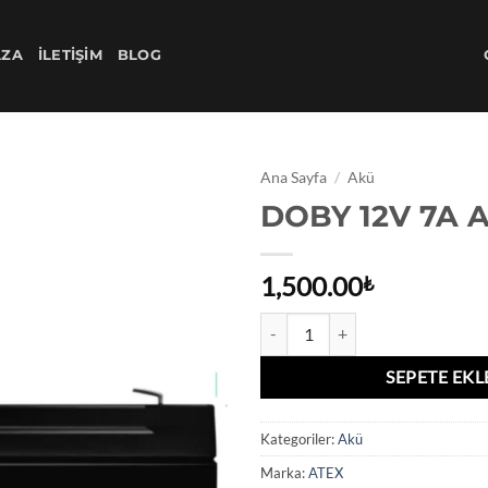
AZA
İLETIŞIM
BLOG
Ana Sayfa
/
Akü
DOBY 12V 7A 
Add to
wishlist
1,500.00
₺
DOBY 12V 7A AKÜ adet
SEPETE EKL
Kategoriler:
Akü
Marka:
ATEX