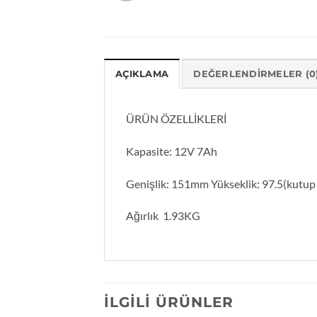
AÇIKLAMA
DEĞERLENDIRMELER (0
ÜRÜN ÖZELLİKLERİ
Kapasite: 12V 7Ah
Genişlik: 151mm Yükseklik: 97.5(kutup b
Ağırlık 1.93KG
İLGILI ÜRÜNLER