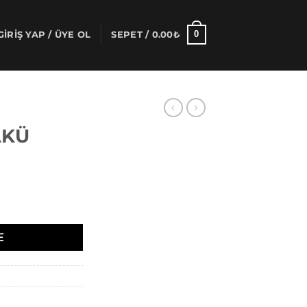
0
GIRIŞ YAP / ÜYE OL
SEPET /
0.00
₺
AKÜ
E