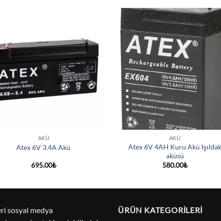
Add to
Add
wishlist
wish
+
AKÜ
AKÜ
Atex 6V 4AH Kuru Akü Işılda
Atex 6V 3.4A Akü
aküsü
695.00
₺
580.00
₺
eri sosyal medya
ÜRÜN KATEGORILERI