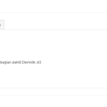
)
aşları dahil) Derinlik :65