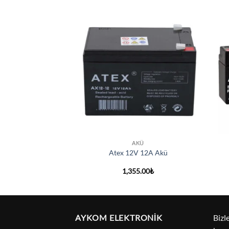
Add to
Add to
wishlist
wishlist
+
+
KÜ
AKÜ
2A Kuru Akü
Atex 12V 12A Akü
.24
₺
1,355.00
₺
AYKOM ELEKTRONİK
Bizl