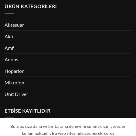
ÜRÜN KATEGORILERI
Aksesuar
Akü
Amfi
Anons
Hoparlör
Mikrofon
Unit Driver
ETBİSE KAYITLIDIR
Bu site, size daha iyi bir tarama deneyimi sunmak için çerezler
kullanmaktadır. Bu web sitesinde gezinerek, çerez