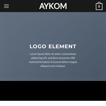
İçeriğe
AYKOM
0
atla
LOGO ELEMENT
Lorem ipsum dolor sit amet, consectetuer
adipiscing elit, sed diam nonummy nibh
euismod tincidunt ut laoreet dolore magna
aliquam erat volutpat.